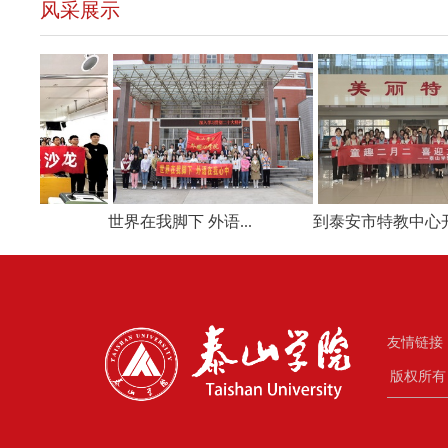
风采展示
影
世界在我脚下 外语...
到泰安市特教中心开展.
友情链接
版权所有